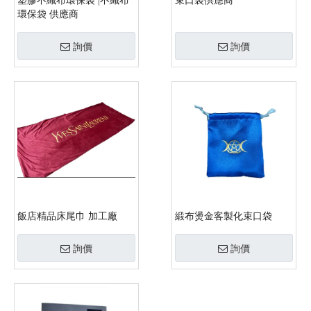
塑膠不織布環保袋 |不織布
束口袋供應商
環保袋 供應商
詢價
詢價
飯店精品床尾巾 加工廠
緞布燙金客製化束口袋
詢價
詢價