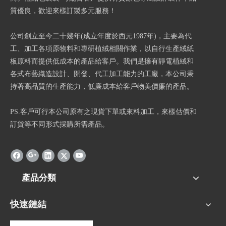
質優良，歡迎來樣訂製多元服務！
公司創立至今二十幾年(成立年度於西元1987年)，主要為代
工、加工各項原物料和專研植絨相關作業，以自行生產絨紙
板原料而提供低成本的產品給客戶。我們是擁有靜電植絨和
各式布藝織造設計、開發、代工加工能力的工廠，本公司秉
持著高品質的生產能力，低廉成本給客戶物美價廉的產品。
PS.客戶可行本公司原有之現貨下單或來料加工，來樣估價和
訂貨等不同形式採購所需產品。
產品分類
快速鏈結