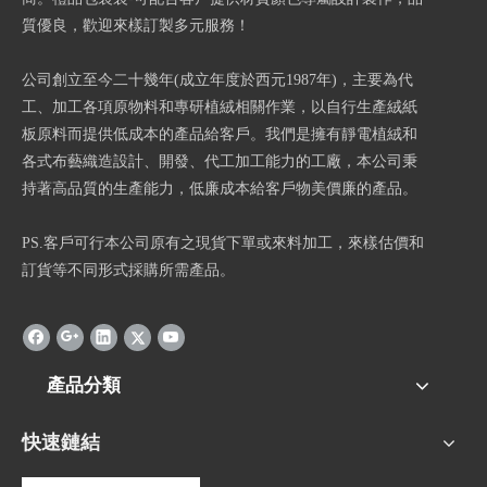
質優良，歡迎來樣訂製多元服務！
公司創立至今二十幾年(成立年度於西元1987年)，主要為代
工、加工各項原物料和專研植絨相關作業，以自行生產絨紙
板原料而提供低成本的產品給客戶。我們是擁有靜電植絨和
各式布藝織造設計、開發、代工加工能力的工廠，本公司秉
持著高品質的生產能力，低廉成本給客戶物美價廉的產品。
PS.客戶可行本公司原有之現貨下單或來料加工，來樣估價和
訂貨等不同形式採購所需產品。
產品分類
快速鏈結