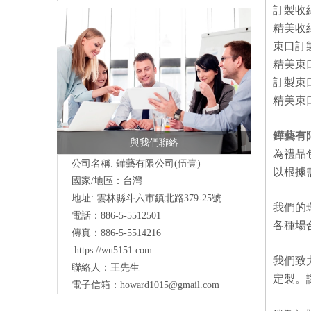
訂製收
精美收
束口訂
精美束
訂製束
精美束
鏵藝有
與我們聯絡
為禮品
公司名稱: 鏵藝有限公司(伍壹)
以根據
國家/地區：台灣
地址: 雲林縣斗六市鎮北
路379-25號
我們的
電話：886-5-5512501
各種場
傳真：886-5-5514216
https://wu5151.com
我們致
聯絡人：王先生
定製。
電子信箱：
howard1015@gmail.com