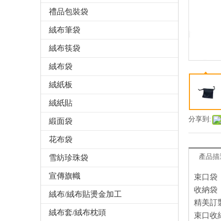
禮品包裝袋
絨布筆袋
絨布筷袋
絨布袋
絨紙板
絨紙貼
分享到:
緞面袋
花布袋
產品描
雪紡珍珠袋
宣傳旗幟
束口袋
收納袋
絨布/絨布貼燙金加工
精美訂
絨布套/絨布枕頭
束口收