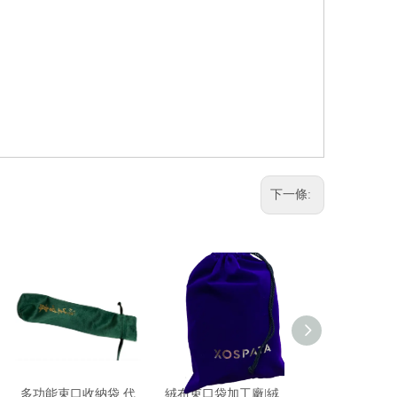
下一條:
多功能束口收納袋 代
絨布束口袋加工廠|絨
束口袋背包製作